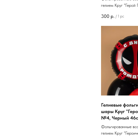
гелием Круг "Герой
300
р.
/
1 pc
Гелиевые фольг
шары Круг "Геро
№4, Черный 46с
Фольгированные во
гелием Круг "Герои