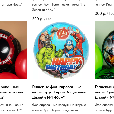
 Пантера 46см"
гелием Круг "Героическая тема №3,
гелием Круг
Зеленый 46см"
300
р.
/
1 pc
300
р.
/
1 pc
ированные
Гелиевые фольгированные
Гелиевые
ическая тема
шары Круг "Герои Защитники,
шары Круг
м"
Дизайн №1 46см"
Дизайн №
здушные шары с
Фольгированные воздушные шары с
Фольгирова
ческая тема №4,
гелием Круг "Герои Защитники,
гелием Круг