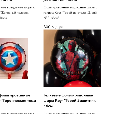
нные воздушные шары с
Фольгированные воздушные шары с
 "Железный человек,
гелием Круг "Герой из стали, Дизайн
46см"
№2 46см"
300
р.
/
1 pc
 фольгированные
Гелиевые фольгированные
 "Героическая тема
шары Круг "Герой Защитник
46см"
нные воздушные шары с
Фольгированные воздушные шары с