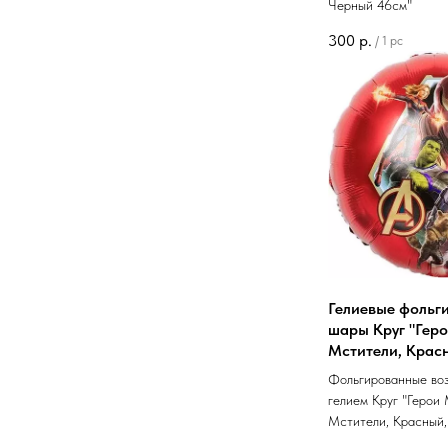
Черный 46см"
300
р.
/
1 pc
Гелиевые фольг
шары Круг "Гер
Мстители, Крас
Фольгированные во
гелием Круг "Герои 
Мстители, Красный,