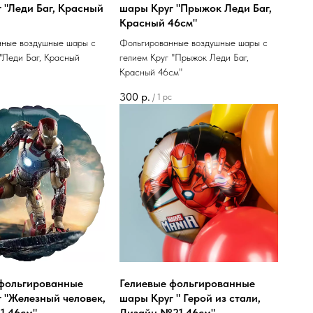
 "Леди Баг, Красный
шары Круг "Прыжок Леди Баг,
Красный 46см"
нные воздушные шары с
Фольгированные воздушные шары с
 "Леди Баг, Красный
гелием Круг "Прыжок Леди Баг,
Красный 46см"
300
р.
/
1 pc
 фольгированные
Гелиевые фольгированные
 "Железный человек,
шары Круг " Герой из стали,
1 46см"
Дизайн №21 46см"