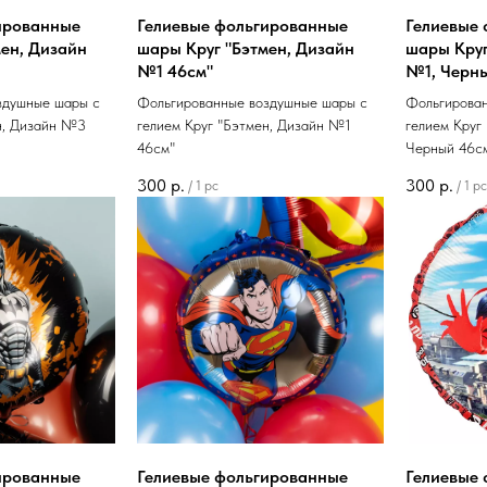
ированные
Гелиевые фольгированные
Гелиевые
ен, Дизайн
шары Круг "Бэтмен, Дизайн
шары Круг
№1 46см"
№1, Черн
здушные шары с
Фольгированные воздушные шары с
Фольгирова
н, Дизайн №3
гелием Круг "Бэтмен, Дизайн №1
гелием Круг
46см"
Черный 46с
300
р.
300
р.
/
1 pc
/
1 pc
ированные
Гелиевые фольгированные
Гелиевые