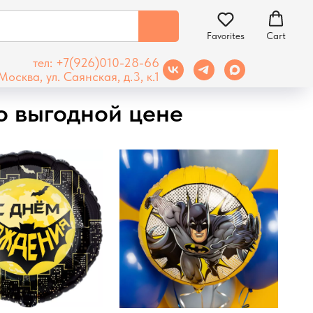
Favorites
Cart
тел: +7(926)010-28-66
Москва, ул. Саянская, д.3, к.1
о выгодной цене