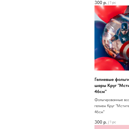
300
р.
/
1 pc
Гелиевые фольг
шары Круг "Мст
46см"
Фольгированные во
гелием Круг "Мстит
46см"
300
р.
/
1 pc