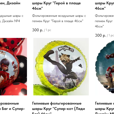
ен, Дизайн
шары Круг "Герой в плаще
шары Круг
46см"
46см"
здушные шары с
Фольгированные воздушные шары с
Фольгирова
н, Дизайн №4
гелием Круг "Герой в плаще 46см"
гелием Круг
46см"
300
р.
/
1 pc
300
р.
/
1 pc
ированные
Гелиевые фольгированные
Гелиевые
 Баг и Супер-
шары Круг "Супер-кот (Леди
шары Круг
Баг) 46см"
Дизайн №