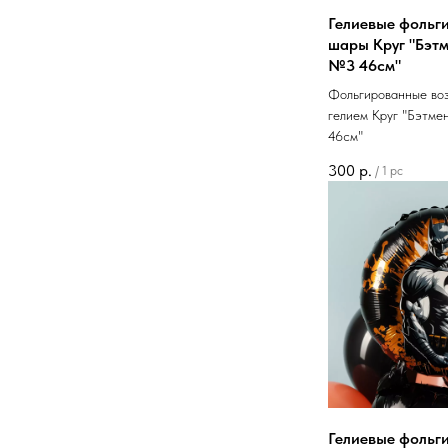
Гелиевые фольг
шары Круг "Бэтм
№3 46см"
Фольгированные во
гелием Круг "Бэтме
46см"
300
р.
/
1 pc
Гелиевые фольг