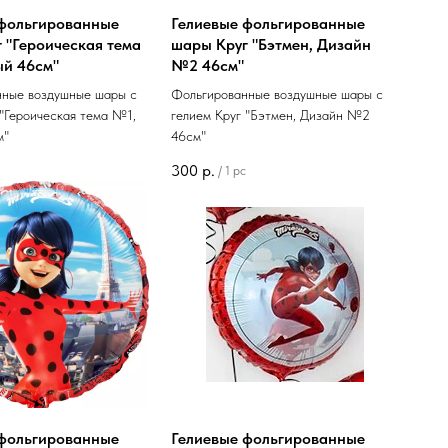
 фольгированные
Гелиевые фольгированные
 "Героическая тема
шары Круг "Бэтмен, Дизайн
ый 46см"
№2 46см"
нные воздушные шары с
Фольгированные воздушные шары с
 "Героическая тема №1,
гелием Круг "Бэтмен, Дизайн №2
м"
46см"
300
р.
/
1 pc
 фольгированные
Гелиевые фольгированные