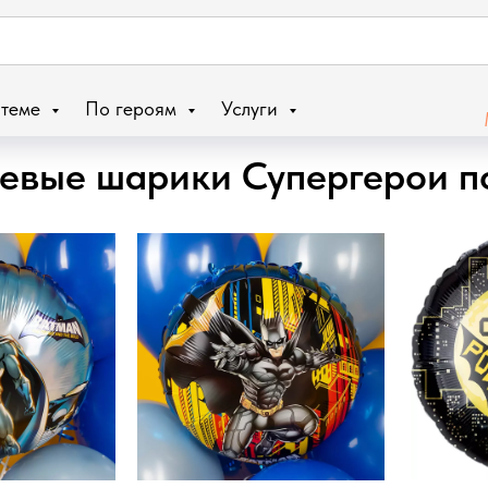
 теме
По героям
Услуги
евые шарики Супергерои п