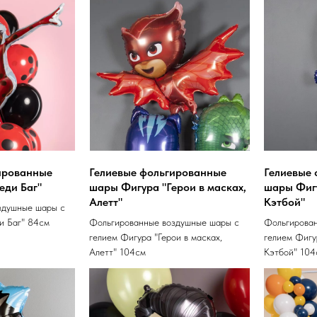
ированные
Гелиевые фольгированные
Гелиевые
еди Баг"
шары Фигура "Герои в масках,
шары Фигу
Алетт"
Кэтбой"
здушные шары с
и Баг" 84см
Фольгированные воздушные шары с
Фольгирова
гелием Фигура "Герои в масках,
гелием Фигу
Алетт" 104см
Кэтбой" 104