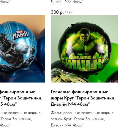
46см"
Дизайн №3 46см"
300
р.
/
1 pc
 фольгированные
Гелиевые фольгированные
 "Герои Защитники,
шары Круг "Герои Защитники,
5 46см"
Дизайн №4 46см"
нные воздушные шары с
Фольгированные воздушные шары с
 "Герои Защитники,
гелием Круг "Герои Защитники,
46см"
Дизайн №4 46см"