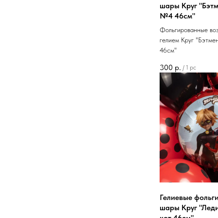
шары Круг "Бэтм
№4 46см"
Фольгированные во
гелием Круг "Бэтме
46см"
300
р.
/
1 pc
Гелиевые фольг
шары Круг "Леди
кот 46см"