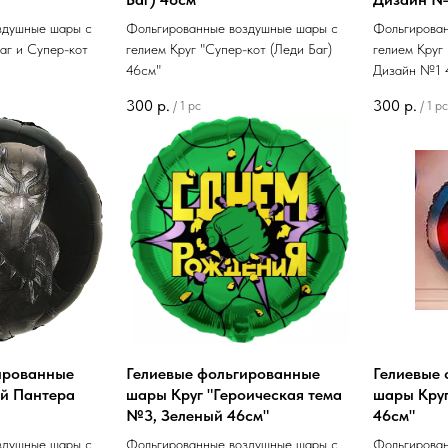
здушные шары с
Фольгированные воздушные шары с
Фольгирова
аг и Супер-кот
гелием Круг "Супер-кот (Леди Баг)
гелием Круг
46см"
Дизайн №1 
300
р.
300
р.
/
1 pc
/
1 pc
ированные
Гелиевые фольгированные
Гелиевые
ой Пантера
шары Круг "Героическая тема
шары Круг
№3, Зеленый 46см"
46см"
здушные шары с
Фольгированные воздушные шары с
Фольгирова