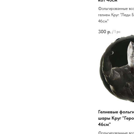
Фольгированные во
гелием Круг "Леди Б
46см"
300
р.
/
1 pc
Гелиевые фольг
шары Круг "Гер
46см"
Фольгированные во