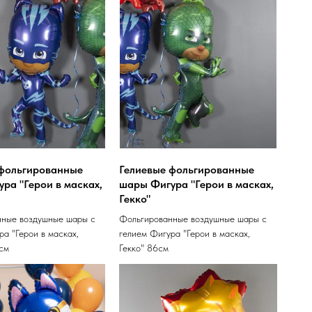
 фольгированные
Гелиевые фольгированные
ра "Герои в масках,
шары Фигура "Герои в масках,
Гекко"
нные воздушные шары с
Фольгированные воздушные шары с
ра "Герои в масках,
гелием Фигура "Герои в масках,
см
Гекко" 86см