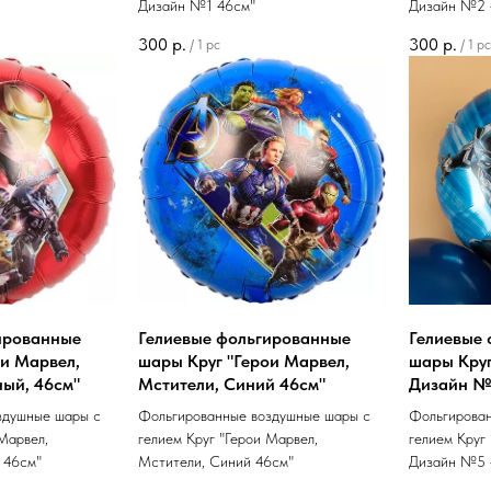
Дизайн №1 46см"
Дизайн №2 
300
р.
300
р.
/
1 pc
/
1 pc
ированные
Гелиевые фольгированные
Гелиевые
ои Марвел,
шары Круг "Герои Марвел,
шары Круг
ный, 46см"
Мстители, Синий 46см"
Дизайн №
здушные шары с
Фольгированные воздушные шары с
Фольгирова
Марвел,
гелием Круг "Герои Марвел,
гелием Круг
 46см"
Мстители, Синий 46см"
Дизайн №5 