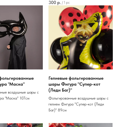
300
р.
/
1 pc
 фольгированные
Гелиевые фольгированные
ура "Маска"
шары Фигура "Супер-кот
(Леди Баг)"
нные воздушные шары с
ра "Маска" 107см
Фольгированные воздушные шары с
гелием Фигура "Супер-кот (Леди
Баг)" 89см