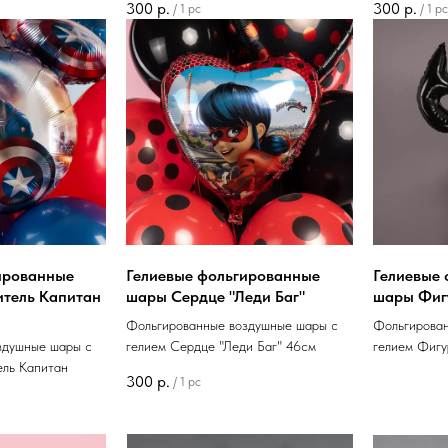
300
р.
300
р.
/
1 pc
/
1 pc
ированные
Гелиевые фольгированные
Гелиевые
итель Капитан
шары Сердце "Леди Баг"
шары Фиг
Фольгированные воздушные шары с
Фольгирова
здушные шары с
гелием Сердце "Леди Баг" 46см
гелием Фигу
ель Капитан
300
р.
/
1 pc