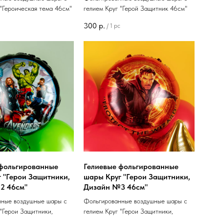
 "Героическая тема 46см"
гелием Круг "Герой Защитник 46см"
300
р.
/
1 pc
 фольгированные
Гелиевые фольгированные
 "Герои Защитники,
шары Круг "Герои Защитники,
2 46см"
Дизайн №3 46см"
нные воздушные шары с
Фольгированные воздушные шары с
 "Герои Защитники,
гелием Круг "Герои Защитники,