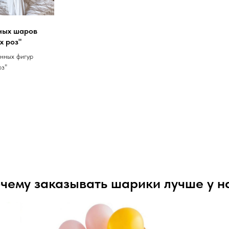
шных шаров
х роз"
анных фигур
оз"
чему заказывать шарики лучше у н