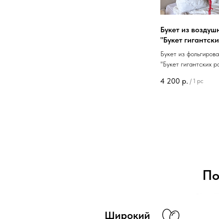
Букет из возду
"Букет гигантски
Букет из фольгиров
"Букет гигантских р
4 200
р.
/
1 pc
По
Широкий