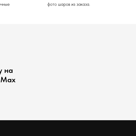
очные
фото шаров из заказа.
у на
 Max