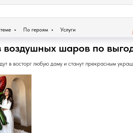
 теме
По героям
Услуги
з воздушных шаров по выго
дут в восторг любую даму и станут прекрасным укра