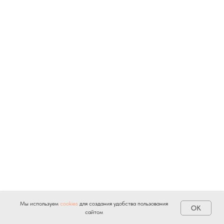
Мы используем
cookies
для создания удобства пользования
OK
сайтом
Главная
Каталог
Доставка
Поиск