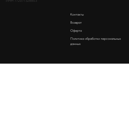
ИНН 772077328803
Контакты
Возврат
Оферта
Политика обработки персональных
данных