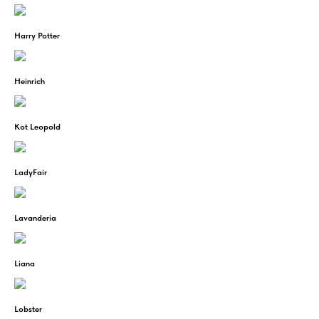
Harry Potter
Heinrich
Kot Leopold
LadyFair
Lavanderia
Liana
Lobster