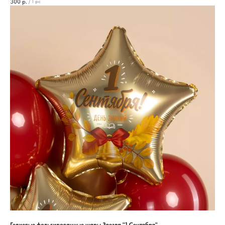
300
р.
/
1 pc
Гелиевые фольгированные шары Звезда "1 Сентября"