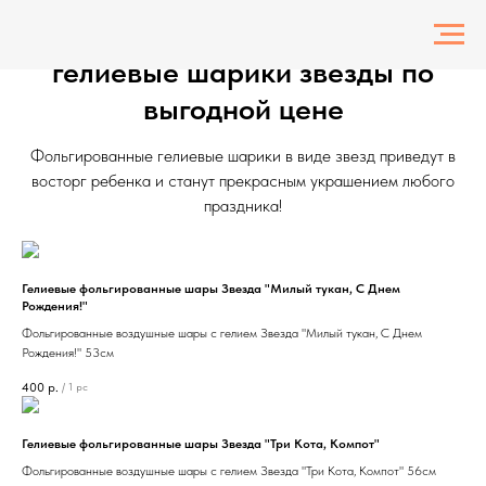
Фольгированные воздушные
гелиевые шарики звезды по
выгодной цене
Фольгированные гелиевые шарики в виде звезд приведут в
восторг ребенка и станут прекрасным украшением любого
праздника!
Гелиевые фольгированные шары Звезда "Милый тукан, С Днем
Рождения!"
Фольгированные воздушные шары с гелием Звезда "Милый тукан, С Днем
Рождения!" 53см
400
р.
/
1 pc
Гелиевые фольгированные шары Звезда "Три Кота, Компот"
Фольгированные воздушные шары с гелием Звезда "Три Кота, Компот" 56см