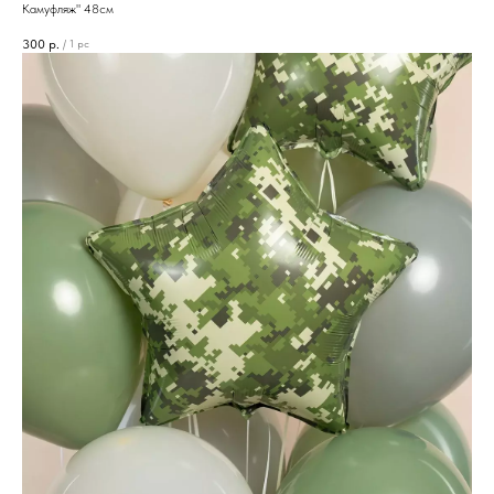
Камуфляж" 48см
300
р.
/
1 pc