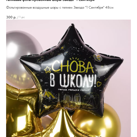
Фольгированные воздушные шары с гелием Звезда "1 Сентября" 48см
300
р.
/
1 pc