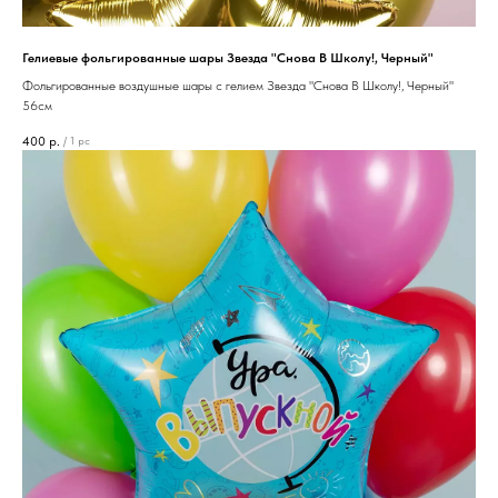
Гелиевые фольгированные шары Звезда "Снова В Школу!, Черный"
Фольгированные воздушные шары с гелием Звезда "Снова В Школу!, Черный"
56см
400
р.
/
1 pc