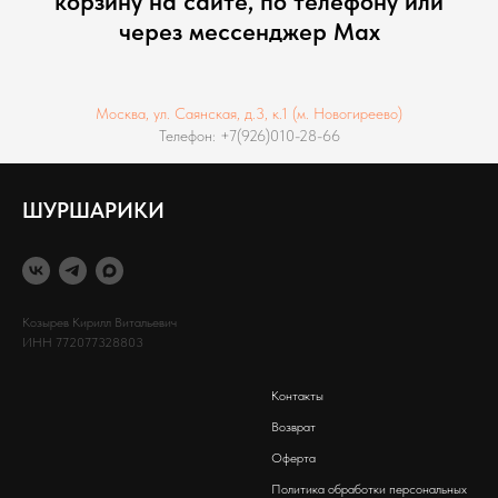
корзину на сайте, по телефону или
через мессенджер Max
Москва, ул. Саянская, д.3, к.1 (м. Новогиреево)
Телефон: +7(926)010-28-66
ШУРШАРИКИ
Козырев Кирилл Витальевич
ИНН 772077328803
Контакты
Возврат
Оферта
Политика обработки персональных