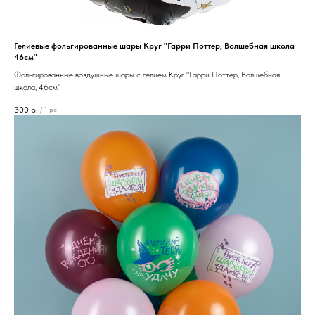
Гелиевые фольгированные шары Круг "Гарри Поттер, Волшебная школа
46см"
Фольгированные воздушные шары с гелием Круг "Гарри Поттер, Волшебная
школа, 46см"
300
р.
/
1 pc