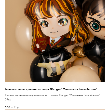
Гелиевые фольгированные шары Фигура "Маленькая Волшебница"
Фольгированные воздушные шары с гелием Фигура "Маленькая Волшебница"
79см
500
р.
/
1 pc