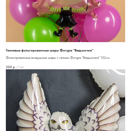
Гелиевые фольгированные шары Фигура "Ведьмочка"
Фольгированные воздушные шары с гелием Фигура "Ведьмочка" 102см
500
р.
/
1 pc