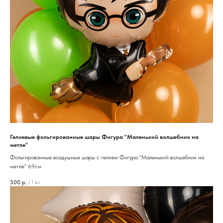
Гелиевые фольгированные шары Фигура "Маленький волшебник на
метле"
Фольгированные воздушные шары с гелием Фигура "Маленький волшебник на
метле" 69см
500
р.
/
1 pc