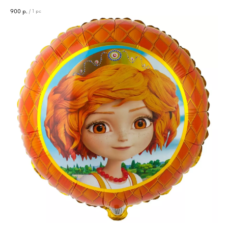
900
р.
/
1 pc