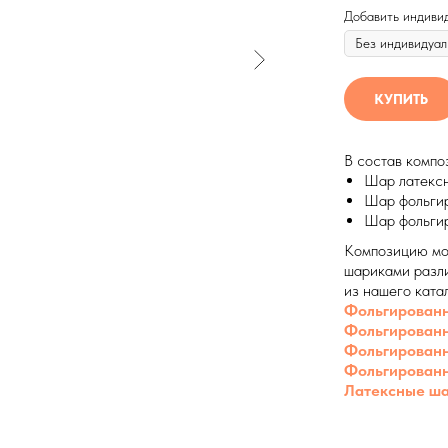
Добавить индиви
КУПИТЬ
В состав компо
Шар латексн
Шар фольгир
Шар фольгир
Композицию мо
шариками разли
из нашего ката
Фольгирован
Фольгированн
Фольгирован
Фольгированн
Латексные ш