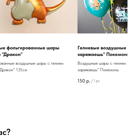
ые фольгированные шары
Гелиевые воздушные шары
 "Дракон"
заряжаешь" Покемоны
ованные воздушные шары с гелием
Воздушные шары с гелием из лат
"Дракон" 135см
заряжаешь" Покемоны
150
р.
/
1 pc
ас?