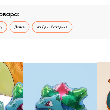
овара:
у
Дочке
на День Рождения