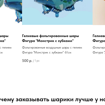
 шары
Гелиевые фольгированные шары
Гелиев
ка"
Фигура "Монстрик с зубками"
Фигура
с гелием
Фольгированные воздушные шары с гелием
Фольгир
см
Фигура "Монстрик с зубками" 61см
Фигура 
500
р.
/
1 pc
чему заказывать шарики лучше у н