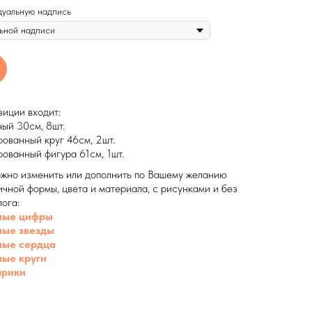
дуальную надпись
зиции входит:
ый 30см, 8шт.
ованный круг 46см, 2шт.
ованный фигура 61см, 1шт.
жно изменить или дополнить по Вашему желанию
чной формы, цвета и материала, с рисунками и без
лога:
ные цифры
ые звезды
ные сердца
ые круги
арики