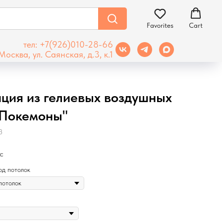
Favorites
Cart
тел: +7(926)010-28-66
Москва, ул. Саянская, д.3, к.1
ция из гелиевых воздушных
"Покемоны"
3
pc
од потолок