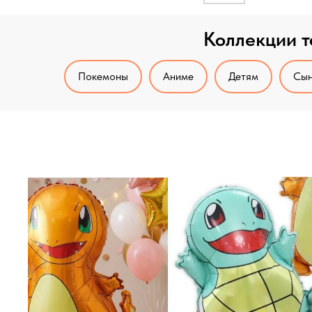
Коллекции т
Покемоны
Аниме
Детям
Сын