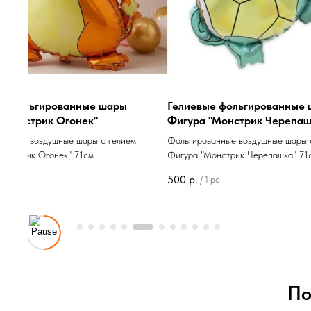
ые фольгированные шары
Гелиевые фольгированные
"Монстрик Огонек"
Фигура "Монстрик Черепаш
ванные воздушные шары с гелием
Фольгированные воздушные шары 
Монстрик Огонек" 71см
Фигура "Монстрик Черепашка" 71
500
р.
 pc
/
1 pc
По