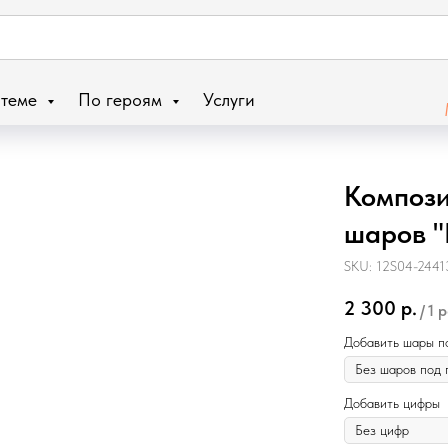
 теме
По героям
Услуги
Компози
шаров 
SKU:
12S04-2441
2 300
р.
/
1 
Добавить шары п
Добавить цифры