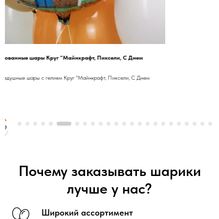
ированные шары Круг "Майнкрафт, Пиксели, С Днем
Гелиевые фольгиро
"
Дизайн №2 46см"
оздушные шары с гелием Круг "Майнкрафт, Пиксели, С Днем
Фольгированные возд
Дизайн №2 46см"
300
р.
/
1 pc
Почему заказывать шарики
лучше у нас?
Широкий ассортимент