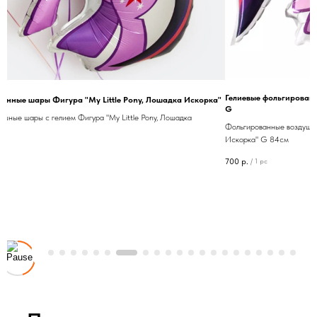
Гелиевые фольгированн
ванные шары Фигура "My Little Pony, Лошадка Искорка"
G
шные шары с гелием Фигура "My Little Pony, Лошадка
Фольгированные воздушны
Искорка" G 84см
700
р.
/
1 pc