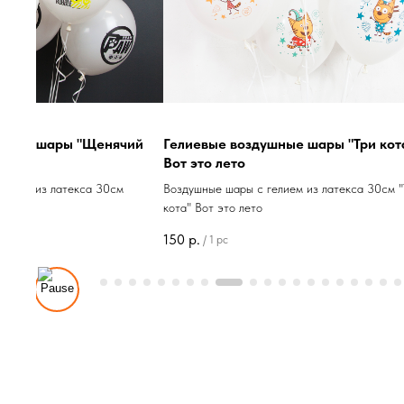
е шары "Три кота"
Гелиевые воздушные шары "Три Кота"
Белый
ем из латекса 30см "Три
Воздушные шары с гелием из латекса 30см "Три
кота" Белый
150
р.
/
1 pc