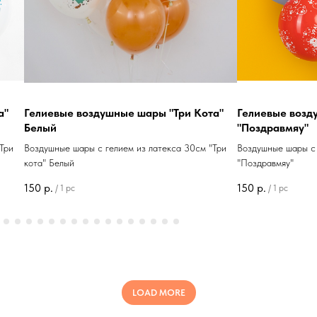
Гелиевые воздушные шары
Гелиевые воздуш
"Поздравмяу"
рождения. Щеняч
Воздушные шары с гелием из латекса 30см
Воздушные шары с гел
"Поздравмяу"
рождения. Щенячий па
150
р.
150
р.
/
1 pc
/
1 pc
LOAD MORE