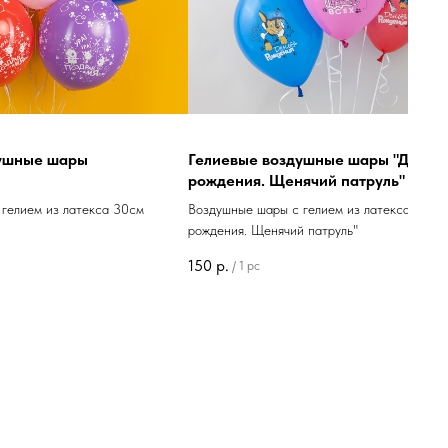
ные шары "День
Гелиевые воздушные шары "Три кота"
ий патруль"
Цифры
ием из латекса 30см "День
Фольгированные воздушные шары с гелием в в
труль"
цифр 86см "Три кота"
750
р.
/
1 pc