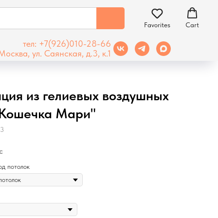
Favorites
Cart
тел: +7(926)010-28-66
Москва, ул. Саянская, д.3, к.1
ция из гелиевых воздушных
"Кошечка Мари"
83
c
од потолок