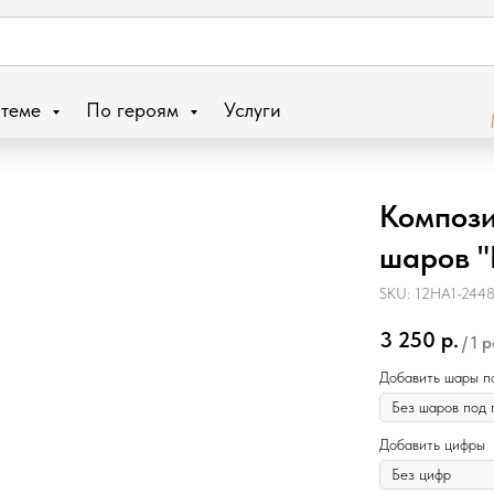
 теме
По героям
Услуги
Компози
шаров 
SKU:
12HA1-244
3 250
р.
/
1 p
Добавить шары п
Добавить цифры