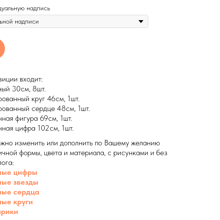
дуальную надпись
зиции входит:
ый 30см, 8шт.
ованный круг 46см, 1шт.
ованный сердце 48см, 1шт.
ная фигура 69см, 1шт.
ная цифра 102см, 1шт.
жно изменить или дополнить по Вашему желанию
чной формы, цвета и материала, с рисунками и без
лога:
ные цифры
ые звезды
ные сердца
ые круги
арики