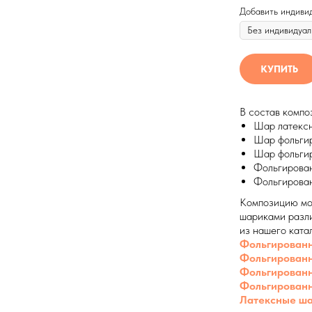
Добавить индиви
КУПИТЬ
В состав компо
Шар латексн
Шар фольгир
Шар фольгир
Фольгирован
Фольгирован
Композицию мо
шариками разли
из нашего ката
Фольгирован
Фольгированн
Фольгирован
Фольгированн
Латексные ш