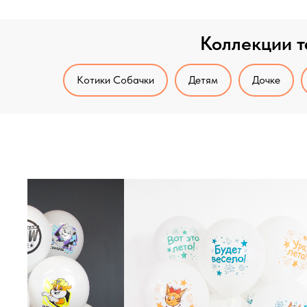
Коллекции т
Котики Собачки
Детям
Дочке