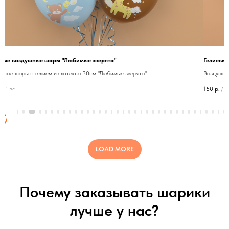
евые воздушные шары "Любимые зверята"
Гелиевы
шные шары с гелием из латекса 30см "Любимые зверята"
Воздушны
.
150
р.
/
1 pc
/
1 
LOAD MORE
Почему заказывать шарики
лучше у нас?