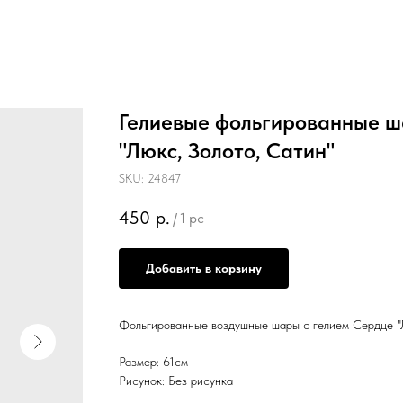
Гелиевые фольгированные 
"Люкс, Золото, Сатин"
SKU:
24847
450
р.
/
1 pc
Добавить в корзину
Фольгированные воздушные шары с гелием Сердце "Л
Размер: 61см
Рисунок: Без рисунка