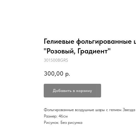
Гелиевые фольгированные 
"Розовый, Градиент"
301500BGRS
300,00
р.
Добавить в корзину
Фольгированные воздушные шары с гелием Звезда 
Размер: 46см
Рисунок: Без рисунка