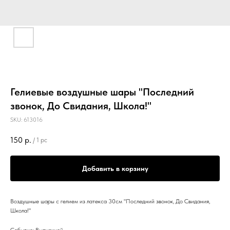
Гелиевые воздушные шары "Последний
звонок, До Свидания, Школа!"
SKU:
613016
150
р.
/
1 pc
Добавить в корзину
Воздушные шары с гелием из латекса 30см "Последний звонок, До Свидания,
Школа!"
Событие: Выпускной