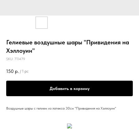
Гелиевые воздушные шары "Привидения на
Хэллоуин"
SKU:
711479
150
р.
/
1 pc
Добавить в корзину
Воздушные шары с гелием из латекса 30см "Привидения на Хэллоуин"