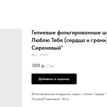
Гелиевые фольгированные ш
Люблю Тебя (сердца и грани)
Сиреневый"
SKU:
19929
300
р.
/
1 pc
Добавить в корзину
Фольгированные воздушные шары с гелием Сердце "Я
Розовый/Сиреневый" 46см