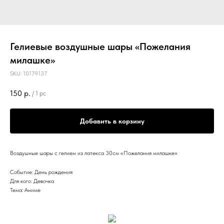
Гелиевые воздушные шары «Пожелания
милашке»
SKU:
10179137
150
р.
/
1 pc
Добавить в корзину
Воздушные шары с гелием из латекса 30см «Пожелания милашке»
Событие: День рождения
Для кого: Девочка
Тема: Аниме