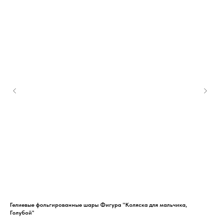
Гелиевые фольгированные шары Фигура "Коляска для мальчика,
Гел
Голубой"
Фол