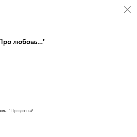
ро любовь..."
вь..." Прозрачный