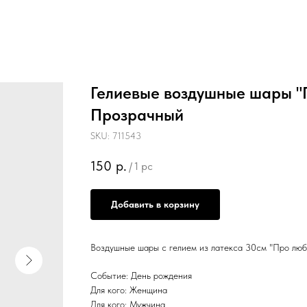
Гелиевые воздушные шары "П
Прозрачный
SKU:
711543
150
р.
/
1 pc
Добавить в корзину
Воздушные шары с гелием из латекса 30см "Про любо
Событие: День рождения
Для кого: Женщина
Для кого: Мужчина