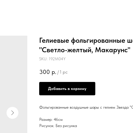
Гелиевые фольгированные ш
"Светло-желтый, Макарунс"
SKU:
192M04Y
300
р.
/
1 pc
Добавить в корзину
Фольгированные воздушные шары с гелием Звезда "
Размер: 46см
Рисунок: Без рисунка