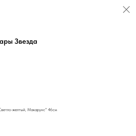
ары Звезда
Светло-желтый, Макарунс" 46см