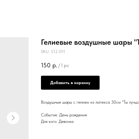
Гелиевые воздушные шары "
SKU:
512-011
150
р.
/
1 pc
Добавить в корзину
Воздушные шары с гелием из латекса 30см "Ты лучш
Событие: День рождения
Для кого: Девочка