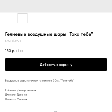
Гелиевые воздушные шары "Тока тебе"
SKU:
612906
150
р.
/
1 pc
Добавить в корзину
Воздушные шары с гелием из латекса 30см "Тока тебе"
Событие: День рождения
Для кого: Девочка
Для кого: Мальчик