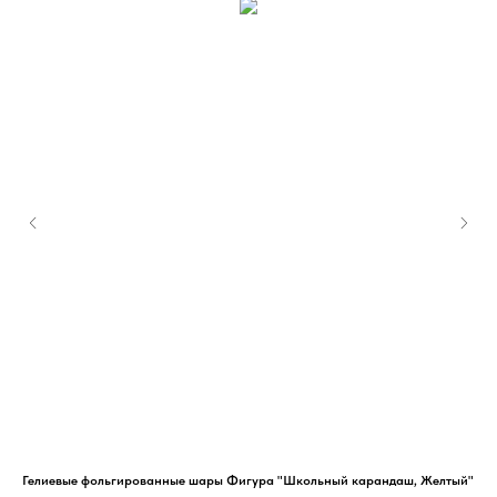
Гелиевые фольгированные шары Фигура "Школьный карандаш, Желтый"
Гел