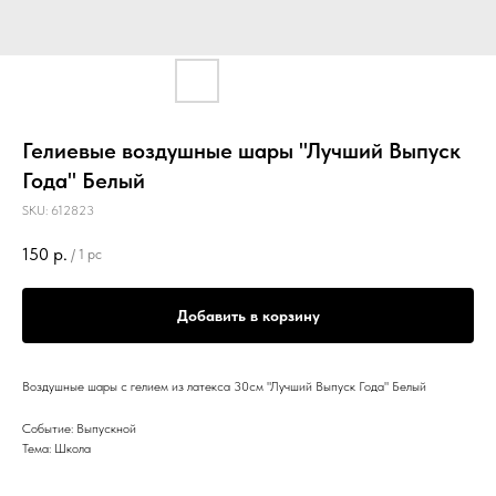
Гелиевые воздушные шары "Лучший Выпуск
Года" Белый
SKU:
612823
150
р.
/
1 pc
Добавить в корзину
Воздушные шары с гелием из латекса 30см "Лучший Выпуск Года" Белый
Событие: Выпускной
Тема: Школа