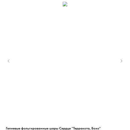
Гелиевые фольгированные шары Сердце "Терракота, Бохо"
Гел