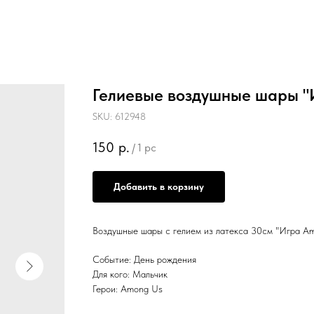
Гелиевые воздушные шары "
SKU:
612948
150
р.
/
1 pc
Добавить в корзину
Воздушные шары с гелием из латекса 30см "Игра A
Событие: День рождения
Для кого: Мальчик
Герои: Among Us