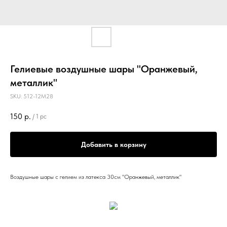
Гелиевые воздушные шары "Оранжевый,
металлик"
SKU:
512-12M28
150
р.
/
1 pc
Добавить в корзину
Воздушные шары с гелием из латекса 30см "Оранжевый, металлик"