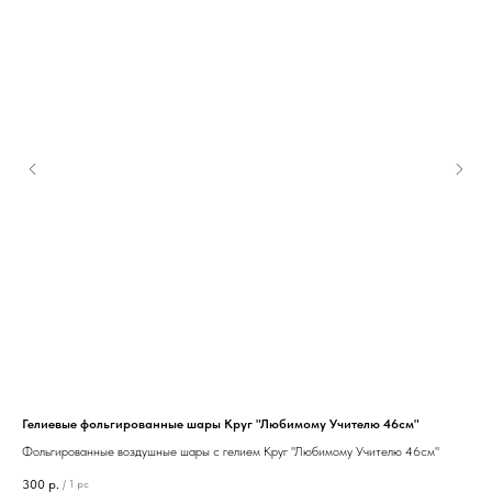
Гелиевые фольгированные шары Круг "Любимому Учителю 46см"
Гел
Фольгированные воздушные шары с гелием Круг "Любимому Учителю 46см"
Фол
300
р.
30
/
1 pc