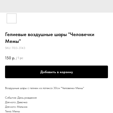
Гелиевые воздушные шары "Человечки
Мемы"
SKU:
1103-3143
150
р.
/
1 pc
Добавить в корзину
Воздушные шары с гелием из латекса 30см "Человечки Мемы"
Событие: День рождения
Для кого: Девочка
Для кого: Мальчик
Тема: Мемы