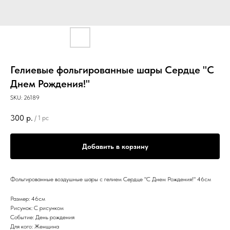
Гелиевые фольгированные шары Сердце "С
Днем Рождения!"
SKU:
26189
300
р.
/
1 pc
Добавить в корзину
Фольгированные воздушные шары с гелием Сердце "С Днем Рождения!" 46см
Размер: 46см
Рисунок: С рисунком
Событие: День рождения
Для кого: Женщина