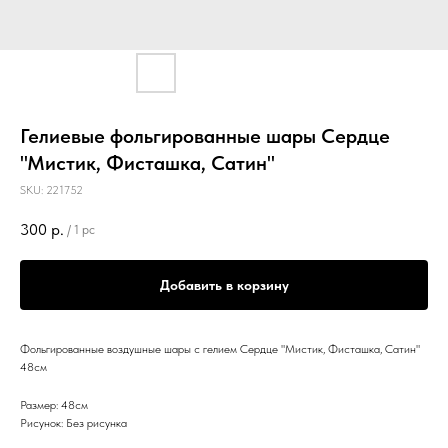
Гелиевые фольгированные шары Сердце
"Мистик, Фисташка, Сатин"
SKU:
221752
300
р.
/
1 pc
Добавить в корзину
Фольгированные воздушные шары с гелием Сердце "Мистик, Фисташка, Сатин"
48см
Размер: 48см
Рисунок: Без рисунка