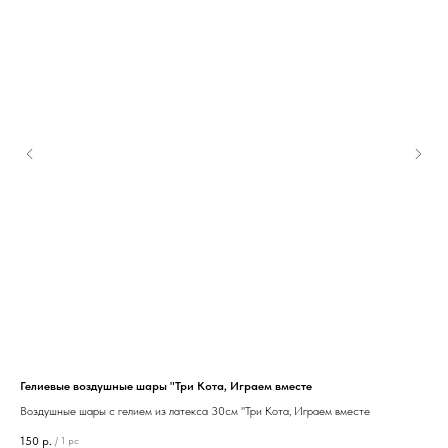
Гелиевые воздушные шары "Три Кота, Играем вместе
Ком
Воздушные шары с гелием из латекса 30см "Три Кота, Играем вместе
Ком
150
р.
1 7
/
1 pc