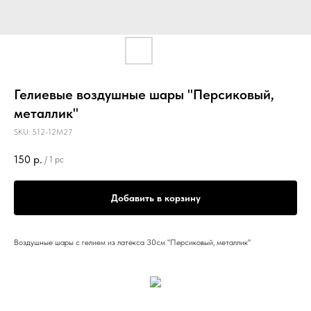
Гелиевые воздушные шары "Персиковый,
металлик"
SKU:
512-12M27
150
р.
/
1 pc
Добавить в корзину
Воздушные шары с гелием из латекса 30см "Персиковый, металлик"