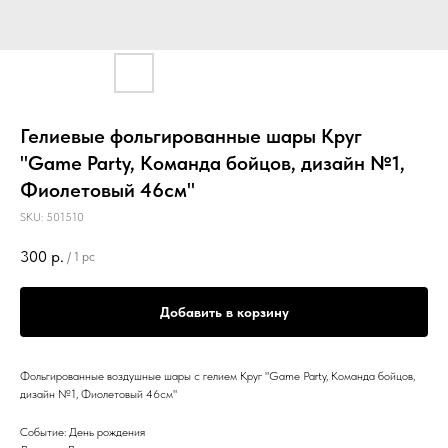
Гелиевые фольгированные шары Круг
"Game Party, Команда бойцов, дизайн №1,
Фиолетовый 46см"
SKU:
501510
300
р.
/
1 pc
Добавить в корзину
Фольгированные воздушные шары с гелием Круг "Game Party, Команда бойцов,
дизайн №1, Фиолетовый 46см"
Событие: День рождения