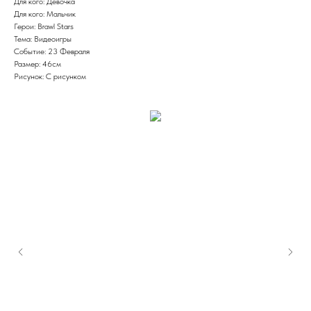
Для кого: Девочка
Для кого: Мальчик
Герои: Brawl Stars
Тема: Видеоигры
Событие: 23 Февраля
Размер: 46см
Рисунок: С рисунком