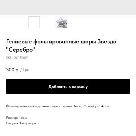
Гелиевые фольгированные шары Звезда
"Серебро"
SKU:
301500P
300
р.
/
1 pc
Добавить в корзину
Фольгированные воздушные шары с гелием Звезда "Серебро" 46см
Размер: 46см
Рисунок: Без рисунка