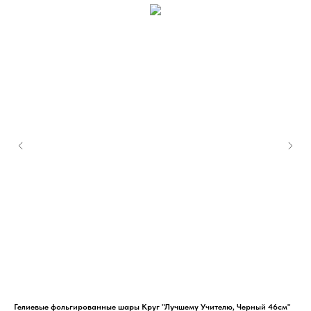
Гелиевые фольгированные шары Круг "Лучшему Учителю, Черный 46см"
Гел