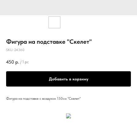
Фигура на подставке "Скелет"
SKU:
24360
450
р.
/
1 pc
Добавить в корзину
Фигура на подставке с воздухом 150см "Скелет"