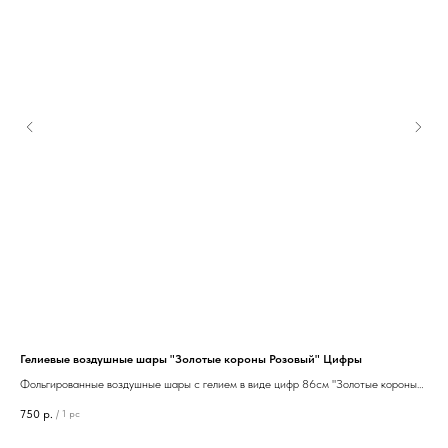
Гелиевые воздушные шары "Золотые короны Розовый" Цифры
Гел
Фольгированные воздушные шары с гелием в виде цифр 86см "Золотые короны
Фол
Розовый"
750
р.
30
/
1 pc