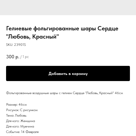
Гелиевые фольгированные шары Сердце
"Любовь, Красный"
SKU:
23901S
300
р.
/
1 pc
Добавить в корзину
Фольгированные воздушные шары с гелием Сердце "Любовь, Красный" 46см
Размер: 46см
Рисунок: С рисунком
Тема: Любовь
Для кого: Женщина
Для кого: Мужчина
Событие: 14 Февраля