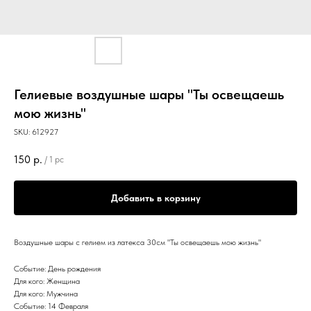
Гелиевые воздушные шары "Ты освещаешь
мою жизнь"
SKU:
612927
150
р.
/
1 pc
Добавить в корзину
Воздушные шары с гелием из латекса 30см "Ты освещаешь мою жизнь"
Событие: День рождения
Для кого: Женщина
Для кого: Мужчина
Событие: 14 Февраля