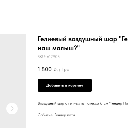
Гелиевый воздушный шар "Ге
наш малыш?"
SKU:
612905
1 800
р.
/
1 pc
Добавить в корзину
Воздушный шар с гелием из латекса 61см "Гендер Па
Событие: Гендер пати