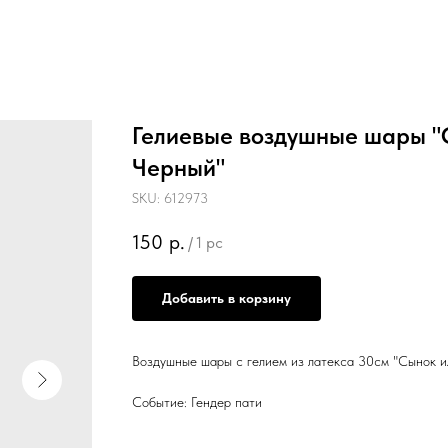
Гелиевые воздушные шары "
Черный"
SKU:
612973
150
р.
/
1 pc
Добавить в корзину
Воздушные шары с гелием из латекса 30см "Сынок и
Событие: Гендер пати