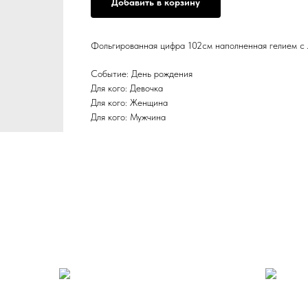
Добавить в корзину
Фольгированная цифра 102см наполненная гелием с л
Событие: День рождения
Для кого: Девочка
Для кого: Женщина
Для кого: Мужчина