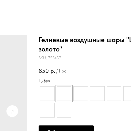
Гелиевые воздушные шары "
золото"
SKU:
755457
850
р.
/
1 pc
Цифра