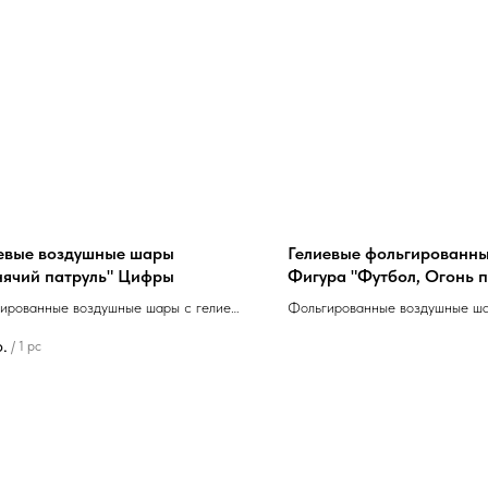
евые воздушные шары
Гелиевые фольгированн
ячий патруль" Цифры
Фигура "Футбол, Огонь 
ированные воздушные шары с гелием
Фольгированные воздушные ша
е цифр 66см "Щенячий патруль"
Фигура "Футбол, Огонь побед
р.
/
1 pc
ы