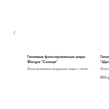
ы "Моя
Гелиевые фольгированные шары
Гели
Фигура "Солнце"
"Щен
атекса 30см
Фольгированные воздушные шары с гелием
Фольг
Фигура "Солнце" 89см
в вид
850
Цифр