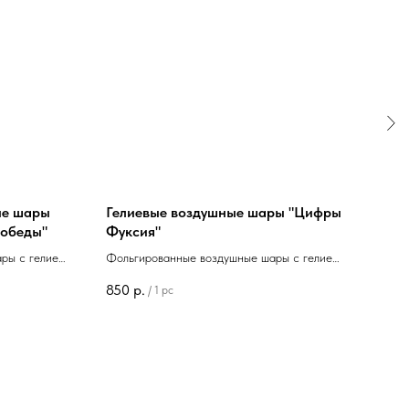
ые шары
Гелиевые воздушные шары "Цифры
Ком
победы"
Фуксия"
воз
Мал
ры с гелием
Фольгированные воздушные шары с гелием
Комп
ы" 69см
в виде цифр 102см "Цифры Фуксия"
шаров
850
р.
2 40
/
1 pc
Проз