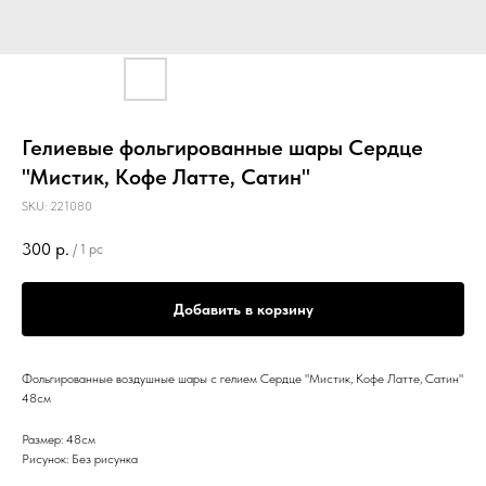
Гелиевые фольгированные шары Сердце
"Мистик, Кофе Латте, Сатин"
SKU:
221080
300
р.
/
1 pc
Добавить в корзину
Фольгированные воздушные шары с гелием Сердце "Мистик, Кофе Латте, Сатин"
48см
Размер: 48см
Рисунок: Без рисунка