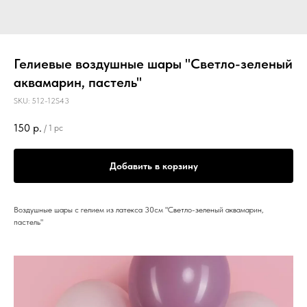
Гелиевые воздушные шары "Светло-зеленый
аквамарин, пастель"
SKU:
512-12S43
150
р.
/
1 pc
Добавить в корзину
Воздушные шары с гелием из латекса 30см "Светло-зеленый аквамарин,
пастель"