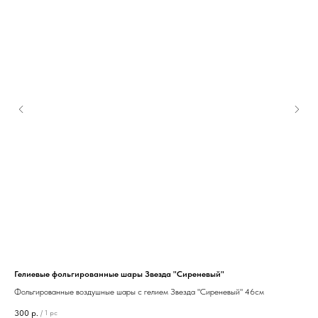
Гелиевые фольгированные шары Звезда "Сиреневый"
Гел
Фольгированные воздушные шары с гелием Звезда "Сиреневый" 46см
Воз
300
р.
150
/
1 pc