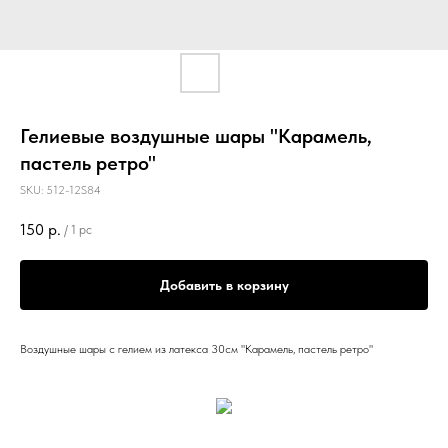
Гелиевые воздушные шары "Карамель,
пастель ретро"
SKU:
512-12S84
150
р.
/
1 pc
Добавить в корзину
Воздушные шары с гелием из латекса 30см "Карамель, пастель ретро"