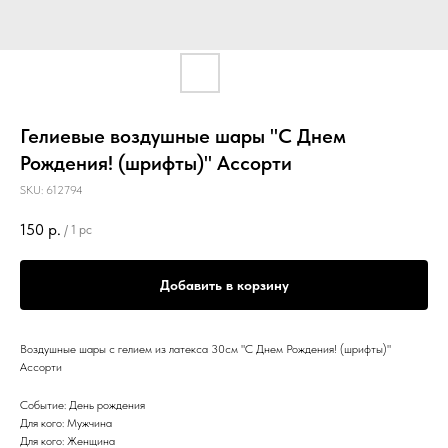
Гелиевые воздушные шары "С Днем
Рождения! (шрифты)" Ассорти
SKU:
612794
150
р.
/
1 pc
Добавить в корзину
Воздушные шары с гелием из латекса 30см "С Днем Рождения! (шрифты)"
Ассорти
Событие: День рождения
Для кого: Мужчина
Для кого: Женщина