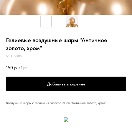
Гелиевые воздушные шары "Античное
золото, хром"
SKU:
611119
150
р.
/
1 pc
Добавить в корзину
Воздушные шары с гелием из латекса 30см "Античное золото, хром"