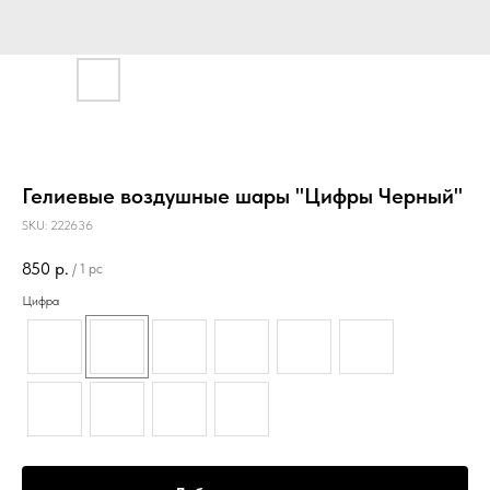
Гелиевые воздушные шары "Цифры Черный"
SKU:
222636
850
р.
/
1 pc
Цифра