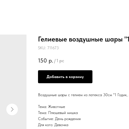
Гелиевые воздушные шары "1
SKU:
711673
150
р.
/
1 pc
Добавить в корзину
Воздушные шары с гелием из латекса 30см "1 Годик,
Тема: Животные
Тема: Плюшевый мишка
Событие: День рождения
Для кого: Девочка