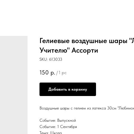
Гелиевые воздушные шары 
Учителю" Ассорти
SKU:
613033
150
р.
/
1 pc
Добавить в корзину
Воздушные шары с гелием из латекса 30см "Любимо
Событие: Выпускной
Событие: 1 Сентября
Тема: Школа