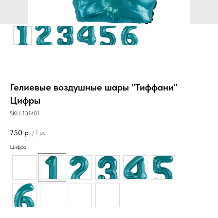
Гелиевые воздушные шары "Тиффани"
Цифры
SKU:
131401
750
р.
/
1 pc
Цифра