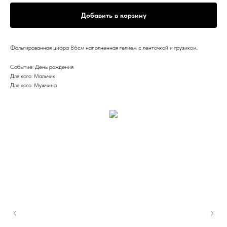
Добавить в корзину
Фольгированная цифра 86см наполненная гелием с ленточкой и грузиком.
Событие: День рождения
Для кого: Мальчик
Для кого: Мужчина