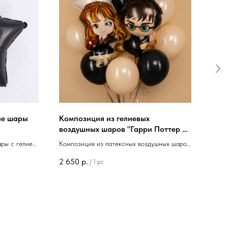
ые шары
Композиция из гелиевых
Гел
воздушных шаров "Гарри Поттер и
"Мр
Гермиона"
ры с гелием
Композиция из латексных воздушных шаров
Возд
с фигурой "Гарри Поттер и Гермиона"
"Мра
2 650
р.
150
/
1 pc