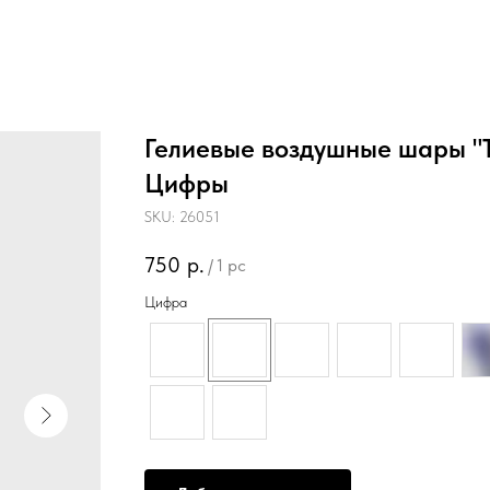
Гелиевые воздушные шары "
Цифры
SKU:
26051
750
р.
/
1 pc
Цифра