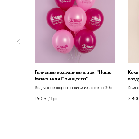
ы "Яркие
Гелиевые воздушные шары "Наша
Комп
" кристалл
Маленькая Принцесса"
возд
Рожд
атекса 30см
Воздушные шары с гелием из латекса 30см
Компо
!" кристалл
"Наша Маленькая Принцесса"
шаров
150
р.
2 40
/
1 pc