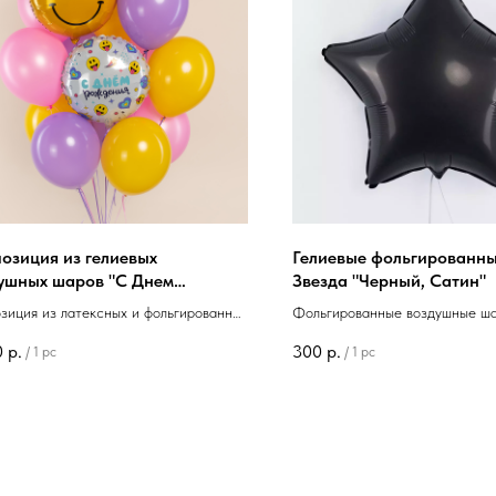
озиция из гелиевых
Гелиевые фольгированн
ушных шаров "С Днем
Звезда "Черный, Сатин"
ения Смайлы"
зиция из латексных и фольгированных
Фольгированные воздушные ша
 "С Днем Рождения Смайлы"
Звезда "Черный, Сатин" 46см
0
р.
300
р.
/
1 pc
/
1 pc