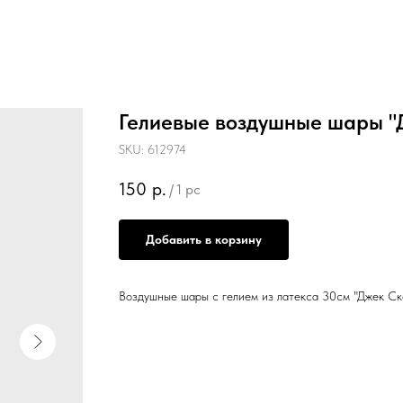
Гелиевые воздушные шары "
SKU:
612974
150
р.
/
1 pc
Добавить в корзину
Воздушные шары с гелием из латекса 30см "Джек Ск