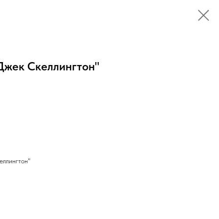
Джек Скеллингтон"
еллингтон"