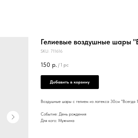
Гелиевые воздушные шары "В
SKU:
711616
150
р.
/
1 pc
Добавить в корзину
Воздушные шары с гелием из латекса 30см "Всегда 
Событие: День рождения
Для кого: Мужчина