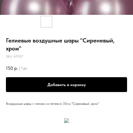
Гелиевые воздушные шары "Сиреневый,
хром"
SKU:
611107
150
р.
/
1 pc
Добавить в корзину
Воздушные шары с гелием из латекса 30см "Сиреневый, хром"