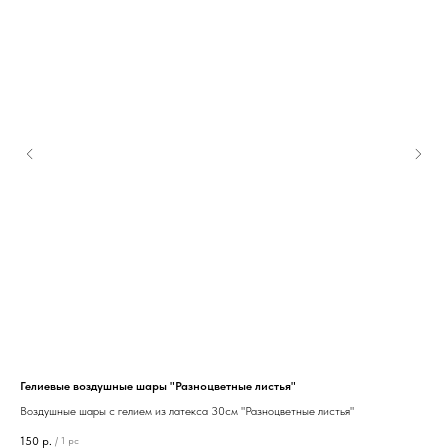
Гелиевые воздушные шары "Разноцветные листья"
Гел
Воздушные шары с гелием из латекса 30см "Разноцветные листья"
Фол
46
150
р.
30
/
1 pc