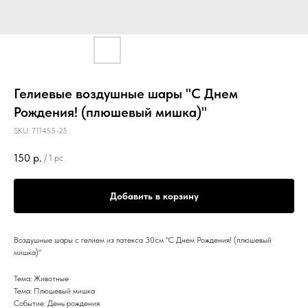
Гелиевые воздушные шары "С Днем
Рождения! (плюшевый мишка)"
SKU:
711455-25
150
р.
/
1 pc
Добавить в корзину
Воздушные шары с гелием из латекса 30см "С Днем Рождения! (плюшевый
мишка)"
Тема: Животные
Тема: Плюшевый мишка
Событие: День рождения